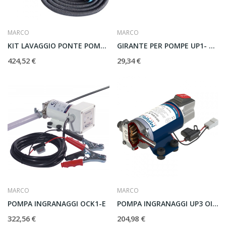
MARCO
MARCO
KIT LAVAGGIO PONTE POMPA DP/12E
GIRANTE PER POMPE UP1- UP1-M - UP1/AC
424,52 €
29,34 €
MARCO
MARCO
POMPA INGRANAGGI OCK1-E
POMPA INGRANAGGI UP3 OIL-R
322,56 €
204,98 €