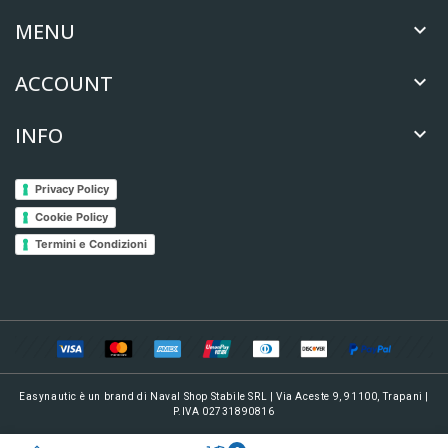
MENU

ACCOUNT

INFO

Privacy Policy
Cookie Policy
Termini e Condizioni
Easynautic è un brand di Naval Shop Stabile SRL | Via Aceste 9, 91100, Trapani |
P.IVA 02731890816