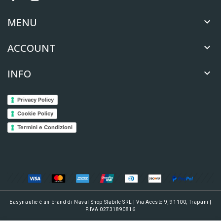
MENU

ACCOUNT

INFO

Privacy Policy
Cookie Policy
Termini e Condizioni
Easynautic è un brand di Naval Shop Stabile SRL | Via Aceste 9, 91100, Trapani |
P.IVA 02731890816