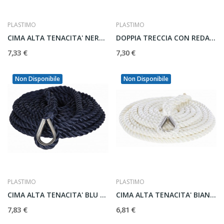
PLASTIMO
PLASTIMO
CIMA ALTA TENACITA' NERA DA ORMEGGIO CON REDANCIA
DOPPIA TRECCIA CON REDANCIA NERA
7,33 €
7,30 €
Non Disponibile
Non Disponibile
PLASTIMO
PLASTIMO
CIMA ALTA TENACITA' BLU NAVY DA ORMEGGIO CON...
CIMA ALTA TENACITA' BIANCA DA ORMEGGIO CON...
7,83 €
6,81 €